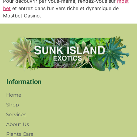
Pour découvrir par vous-même, rendez-vous sur
most
bet
et entrez dans l’univers riche et dynamique de
Mostbet Casino.
Information
Home
Shop
Services
About Us
Plants Care