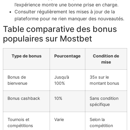
l’expérience montre une bonne prise en charge.
Consulter régulièrement les mises à jour de la
plateforme pour ne rien manquer des nouveautés.
Table comparative des bonus
populaires sur Mostbet
Type de bonus
Pourcentage
Condition de
mise
Bonus de
Jusqu’à
35x sur le
bienvenue
100%
montant bonus
Bonus cashback
10%
Sans condition
spécifique
Tournois et
Varie
Selon la
compétitions
compétition