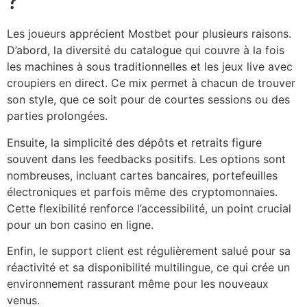
?
Les joueurs apprécient Mostbet pour plusieurs raisons.
D’abord, la diversité du catalogue qui couvre à la fois
les machines à sous traditionnelles et les jeux live avec
croupiers en direct. Ce mix permet à chacun de trouver
son style, que ce soit pour de courtes sessions ou des
parties prolongées.
Ensuite, la simplicité des dépôts et retraits figure
souvent dans les feedbacks positifs. Les options sont
nombreuses, incluant cartes bancaires, portefeuilles
électroniques et parfois même des cryptomonnaies.
Cette flexibilité renforce l’accessibilité, un point crucial
pour un bon casino en ligne.
Enfin, le support client est régulièrement salué pour sa
réactivité et sa disponibilité multilingue, ce qui crée un
environnement rassurant même pour les nouveaux
venus.