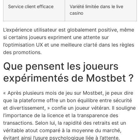
Service client efficace
Variété limitée dans le live
casino
L’expérience utilisateur est globalement positive, même
si certains joueurs expriment une attente sur
l’optimisation UX et une meilleure clarté dans les règles
des promotions.
Que pensent les joueurs
expérimentés de Mostbet ?
« Après plusieurs mois de jeu sur Mostbet, je peux dire
que la plateforme offre un bon équilibre entre sécurité
et divertissement, » confie un joueur vétéran. Il souligne
l’importance de la licence et la transparence des
transactions. Selon lui, la rapidité des retraits est un
véritable atout comparé à la moyenne du marché,
évitant ainsi l’usure psychologique liée à l’attente.