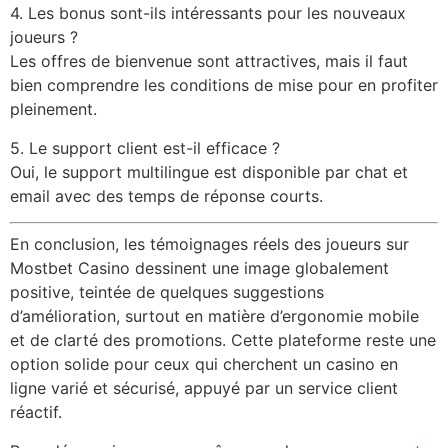
4. Les bonus sont-ils intéressants pour les nouveaux
joueurs ?
Les offres de bienvenue sont attractives, mais il faut
bien comprendre les conditions de mise pour en profiter
pleinement.
5. Le support client est-il efficace ?
Oui, le support multilingue est disponible par chat et
email avec des temps de réponse courts.
En conclusion, les témoignages réels des joueurs sur
Mostbet Casino dessinent une image globalement
positive, teintée de quelques suggestions
d’amélioration, surtout en matière d’ergonomie mobile
et de clarté des promotions. Cette plateforme reste une
option solide pour ceux qui cherchent un casino en
ligne varié et sécurisé, appuyé par un service client
réactif.